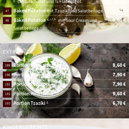
g
(2 Stück) Salat und ½ Fladenbrot
Baked Potatoe
9,90 €
mit Tzaziki und Salatbeilage
47
Baked Potatoe
9,90 €
g, c, f, k
mit Sour Cream und
48
Salatbeilage
EXTRAS
Portion Bratkartoffeln
8,60 €
189
Portion Oliven
7,90 €
2, 6
190
Portion Peperoni
7,90 €
2
191
Portion Hirtenkäse
9,60 €
2, g
192
Portion Tzaziki
6,70 €
g
193
KINDERGERICHTE