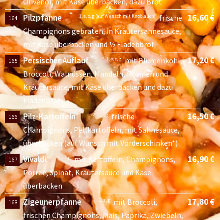
Olivenöl, mit Käse überbacken, dazu Brot
Pilzpfanne
16,60 €
1, a, c, g (auf Wunsch mit Knoblauch)
frische
164
Champignons gebraten, in Kräutersahnesauce,
mit Käse überbacken und ½ Fladenbrot
Persischer Auflauf
17,20 €
1, a, c, g
mit Blumenkohl,
165
Broccoli, Walnüssen, Mandeln, Rosinen und
Kräutersauce, mit Käse überbacken und dazu
Fladenbrot
Pilz-Kartoffeln
16,50 €
2, 4, c, g
frische
166
Champignons, Pellkartoffeln, mit Sahnesauce,
überbacken (auf Wunsch mit Vorderschinken*)
Vivaldi
16,90 €
1, g
mit Kartoffeln, Champignons,
167
Porree, Spinat, Kräutersauce und Käse
überbacken
Zigeunerpfanne
17,80 €
1, a, g
mit Broccoli,
168
frischen Champignons, Mais, Paprika, Zwiebeln,