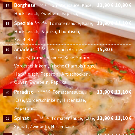
Borghese
13,90 €
10,90 €
1, a, c, g
Tomatensauce, Käse,
17
Hackfleisch, Zwiebeln, Paprika, Ei
Speziale
13,90 €
11,10 €
1, a, c, d, g
Tomatensauce, Käse,
18
Hackfleisch, Paprika, Thunfisch,
Zwiebeln
Amadeus
15,30 €
1, 2, 4, 6, a, c, g
(nach Art des
19
Hauses) Tomatensauce, Käse, Salami,
Vorderschinken*, frische Champignons,
Hackfleisch, Peperoni, Artischocken,
Oliven, Zwiebeln, Paprika
Paradiso
13,90 €
11,10 €
1, 2, 3, a, c, g
Tomatensauce,
20
Käse, Vorderschinken*, Hirtenkäse,
Peperoni
Spinat
13,90 €
11,10 €
1, a, c, g
Tomatensauce, Käse,
21
Spinat, Zwiebeln, Hirtenkäse