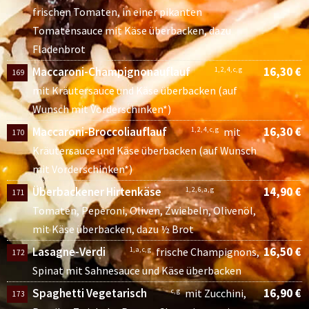
frischen Tomaten, in einer pikanten
Tomatensauce mit Käse überbacken, dazu
Fladenbrot
Maccaroni-Champignonauflauf
16,30 €
1, 2, 4, c, g
169
mit Kräutersauce und Käse überbacken (auf
Wunsch mit Vorderschinken*)
Maccaroni-Broccoliauflauf
16,30 €
1, 2, 4, c, g
mit
170
Kräutersauce und Käse überbacken (auf Wunsch
mit Vorderschinken*)
Überbackener Hirtenkäse
14,90 €
1, 2, 6, a, g
171
Tomaten, Peperoni, Oliven, Zwiebeln, Olivenöl,
mit Käse überbacken, dazu ½ Brot
Lasagne-Verdi
16,50 €
1, a, c, g
frische Champignons,
172
Spinat mit Sahnesauce und Käse überbacken
Spaghetti Vegetarisch
16,90 €
c, g
mit Zucchini,
173