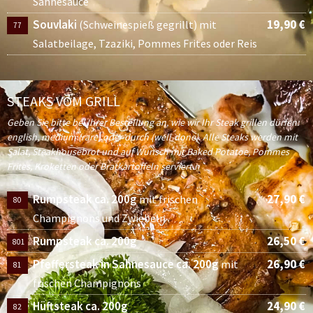
Sahnesauce
Souvlaki
19,90 €
(Schweinespieß gegrillt) mit
77
Salatbeilage, Tzaziki, Pommes Frites oder Reis
STEAKS VOM GRILL
Geben Sie bitte bei Ihrer Bestellung an, wie wir Ihr Steak grillen dürfen:
english, medium (rare) oder durch (well-done). Alle Steaks werden mit
Salat, Steakhousebrot und auf Wunsch mit Baked Potatoe, Pommes
Frites, Kroketten oder Bratkartoffeln serviert.n
Rumpsteak ca. 200g
27,90 €
mit frischen
80
Champignons und Zwiebeln
Rumpsteak ca. 200g
26,50 €
801
Pfeffersteak in Sahnesauce ca. 200g
26,90 €
mit
81
frischen Champignons
Hüftsteak ca. 200g
24,90 €
82