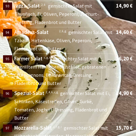
Nizza-Salat
14,90 €
2, 6
gemischter Salat mit
93
Thunfisch, Ei, Oliven, Peperoni, Joghurt-
Dressing, Fladenbrot und Butter
Amadeus-Salat
14,60 €
2, 6, g
gemischter Salat mit
94
Tzaziki, Hirtenkäse, Oliven, Peperoni,
Fladenbrot und Butter
Farmer Salat
16,20 €
c, g, k
gemischter Salat mit
95
gegrilltem Hähnchenbrustfilet, gebratenen
Champignons, Ei, American-Dressing,
Fladenbrot und Butter
Spezial-Salat
14,90 €
2, 4, 6, c, g
gemischter Salat mit Ei,
96
Schinken, Käsestreifen, Oliven, Gurke,
Tomaten, Joghurt-Dressing, Fladenbrot und
Butter
Mozzarella-Salat
15,70 €
c, f, g, i
gemischter Salat mit
97