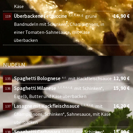
Käse
Überbackene Fettuccine
16,90 €
1, 2, 4, a, c, g
grüne
119
Bandnudeln mit Schinken*, Champignons, in
einer Tomaten-Sahnesauce, mit Käse
überbacken
NUDELN
Spaghetti Bolognese
12,90 €
a, c
mit Hackfleischsauce
135
Spaghetti Milanese
15,90 €
1, 2, 4, a, c, g
mit Schinken*,
136
Eigelb, Butter und Käse überbacken
Lasagne mit Hackfleischsauce
16,20 €
1, 2, 4, c, g
mit
137
Champignons, Schinken*, Sahnesauce, mit Käse
überbacken
Spaghetti Carbonara
15,90 €
2, 4, a, c, g
mit Schinken*,
138