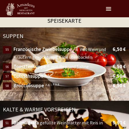
SPEISEKARTE
SUPPEN
Französische Zwiebelsuppe
6,50 €
1, g
mit Wein und
55
Kräutern gekocht, mit Käse überbacken
Tomatensuppe
6,50 €
g
mit Reis und Sahne
56
Gulaschsuppe
6,50 €
a, 4, 2
57
Broccolisuppe
6,50 €
a, g, i, 4, 2, 8
58
KALTE & WARME VORSPEISEN
Dolmadakia
9,90 €
gefüllte Weinblätter mit Reis in
51