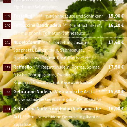
Eigelb und Sahnesauce
Tortellini
15,90 €
2, 4, c, g
mit Sahnesauce und Schinken*
139
Fettuccine Bandnudeln
16,20 €
2, 4, c, g
mit Schinken*,
140
Champignons, Tomaten-Sahnesauce
Nudelpfanne
17,60 €
1, a, c, g
Tortellini, Lasagne,
141
Spaghetti, Bandnudeln, Sahnesauce,
Hackfleischsauce, mit Käse überbacken
Raffaello
17,50 €
1, c, g
Regattinudeln, Porree, Spinat,
142
frische Champignons, Zwiebeln,
Kräutersahnesauce, mit Käse überbacken
Gebratene Nudeln, (Vietnamische Art)=
15,60 €
1, g
143
mit verschidene Gemüse in pikanter Sojasoße
Gebratene Nudeln mit Huhn (Vietnamische
16,90 €
144
Art)
a, c, g
mit verschidene Gemüse in pikanter
Sojasoße