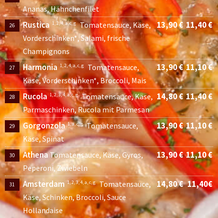
Ananas, Hähnchenfilet
Rustica
13,90 €
11,40 €
1, 2, 4, a, c, g
Tomatensauce, Käse,
26
Vorderschinken*, Salami, frische
Champignons
Harmonia
13,90 €
11,10 €
1, 2, 4, a, c, g
Tomatensauce,
27
Käse, Vorderschinken*, Broccoli, Mais
Rucola
14,80 €
11,40 €
1, 2, 3, 4, a, c, g
Tomatensauce, Käse,
28
Parmaschinken, Rucola mit Parmesan
Gorgonzola
13,90 €
11,10 €
1, a, c, g
Tomatensauce,
29
Käse, Spinat
Athena
13,90 €
11,10 €
Tomatensauce, Käse, Gyros,
30
Peperoni, Zwiebeln
Amsterdam
14,80 €
11,40€
1, 2, 3, 4, a, c, g
Tomatensauce,
31
Käse, Schinken, Broccoli, Sauce
Hollandaise