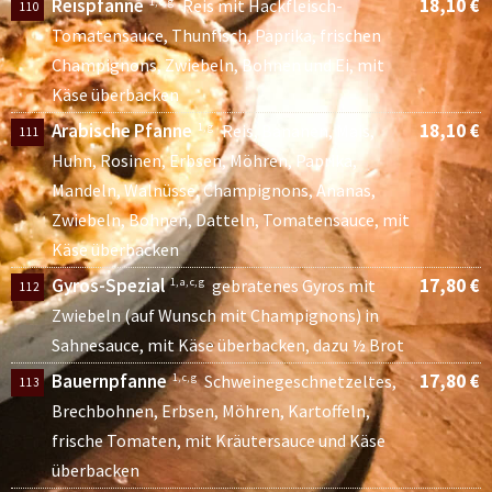
Reispfanne
18,10 €
1, c, g
Reis mit Hackfleisch-
110
Tomatensauce, Thunfisch, Paprika, frischen
Champignons, Zwiebeln, Bohnen und Ei, mit
Käse überbacken
Arabische Pfanne
18,10 €
1, g
Reis, Bananen, Mais,
111
Huhn, Rosinen, Erbsen, Möhren, Paprika,
Mandeln, Walnüsse, Champignons, Ananas,
Zwiebeln, Bohnen, Datteln, Tomatensauce, mit
Käse überbacken
Gyros-Spezial
17,80 €
1, a, c, g
gebratenes Gyros mit
112
Zwiebeln (auf Wunsch mit Champignons) in
Sahnesauce, mit Käse überbacken, dazu ½ Brot
Bauernpfanne
17,80 €
1, c, g
Schweinegeschnetzeltes,
113
Brechbohnen, Erbsen, Möhren, Kartoffeln,
frische Tomaten, mit Kräutersauce und Käse
überbacken