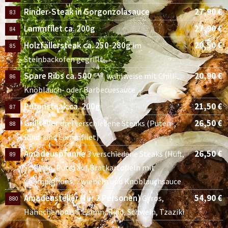
Rinder-Steak in Gorgonzolasauce
27,90 €
83
Lammfilet ca. 200g
27,90 €
84
Holzfällersteak ca. 250-280g
20,50 €
im
85
Steinbackofen gegrillt
Spare Ribs ca. 500
20,90 €
ga, j
wahlweise mit Chili-,
86
Knoblauch- oder Barbecuesauce
Putensteak ca. 200g
21,50 €
87
Grillteller
26,50 €
drei verschiedene Steaks (Puten-,
88
Rind- und Lammfilet)
Amadeuspfanne
26,50 €
3 verschiedene Steaks (Hüft,
89
Schwein, Pute) auf Bratkartoffeln mit
Champignons, Zwiebeln und Knoblauchsauce
Amadeusteller (für 2 Personen)
54,90 €
Gyros,
880
Hähnchenbrust, Lamm, Rind, Schwein, Tzaziki