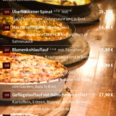
Überbackener Spinat
15,70 €
a, c, g
mit
105
Hackfleischsauce, Sahnesauce und ½ Brot
Maccaroni Figaro
16,90 €
(überbacken)
106
Schweinegeschnetzeltes, Champignons in
Sahnesauce
Blumenkohlauflauf
15,80 €
1, a, g
mit Tomaten,
107
Hackfleisch, Käse, Kräutersauce und ½ Brot
Hähnchen-Pfanne
17,90 €
1, c, g
108
Hähnchengeschnetzeltes, Broccoli,
Champignons, Kräutersahnesauce mit Käse
überbacken, dazu ½ Brot
Geflügelauflauf mit Hähnchenbrustfilet
17,90 €
1, c, g
109
Kartoffeln, Erbsen, Möhren, grünen Bohnen,
Sahnesauce, mit Käse überbacken