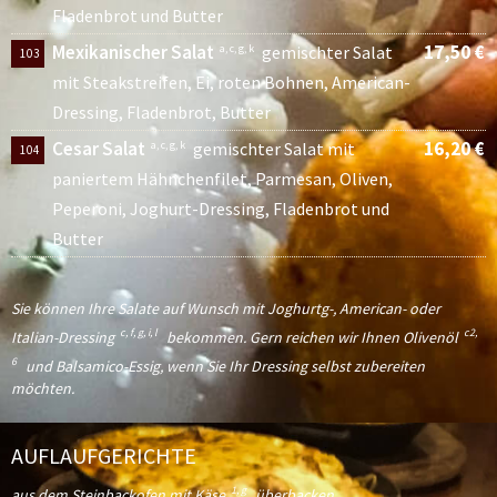
Fladenbrot und Butter
Mexikanischer Salat
17,50 €
a, c, g, k
gemischter Salat
103
mit Steakstreifen, Ei, roten Bohnen, American-
Dressing, Fladenbrot, Butter
Cesar Salat
16,20 €
a, c, g, k
gemischter Salat mit
104
paniertem Hähnchenfilet, Parmesan, Oliven,
Peperoni, Joghurt-Dressing, Fladenbrot und
Butter
Sie können Ihre Salate auf Wunsch mit Joghurtg-, American- oder
c, f, g, i, l
c2,
Italian-Dressing
bekommen. Gern reichen wir Ihnen Olivenöl
6
und Balsamico-Essig, wenn Sie Ihr Dressing selbst zubereiten
möchten.
AUFLAUFGERICHTE
1, g
aus dem Steinbackofen mit Käse
überbacken