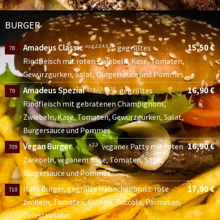
BURGER
Amadeus Classic
15,50 €
a,c,g,2,3,4,5,10
gegrilltes
78
Rindfleisch mit roten Zwiebeln, Käse, Tomaten,
Gewürzgurken, Salat, Burgersauce und Pommes
Amadeus Spezial
16,90 €
a,c,g,2,3,4,5,10
gegrilltes
79
Rindfleisch mit gebratenen Champignons,
Zwiebeln, Käse, Tomaten, Gewürzgurken, Salat,
Burgersauce und Pommes
Vegan Burger
16,90 €
a,2,3
veganer Patty mit roten
709
Zwiebeln, veganem Käse, Tomaten, Salat,
Burgersauce und Pommes
Italo Burger, gegrillte Hähnchenbrust. rote
17,90 €
710
zwibeln, Tomaten, Gurken, Ruccola, Parmasan,
Coleslawsalat.