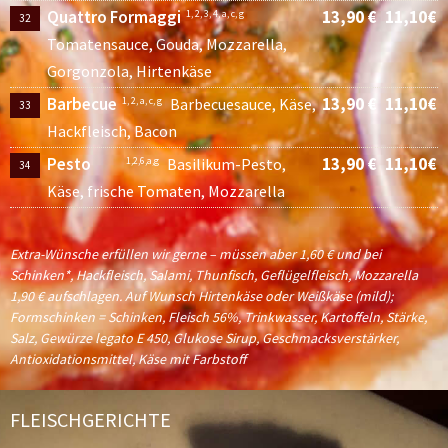
Quattro Formaggi
13,90 €
11,10€
1, 2, 3, 4, a, c, g
32
Tomatensauce, Gouda, Mozzarella,
Gorgonzola, Hirtenkäse
Barbecue
13,90 €
11,10€
1, 2, a, c, g
Barbecuesauce, Käse,
33
Hackfleisch, Bacon
Pesto
13,90 €
11,10€
1,2,6,a,g
Basilikum-Pesto,
34
Käse, frische Tomaten, Mozzarella
Extra-Wünsche erfüllen wir gerne – müssen aber 1,60 € und bei
Schinken*, Hackfleisch, Salami, Thunfisch, Geflügelfleisch, Mozzarella
1,90 € aufschlagen. Auf Wunsch Hirtenkäse oder Weißkäse (mild);
Formschinken = Schinken, Fleisch 56%, Trinkwasser, Kartoffeln, Stärke,
Salz, Gewürze legato E 450, Glukose Sirup, Geschmacksverstärker,
Antioxidationsmittel, Käse mit Farbstoff
FLEISCHGERICHTE