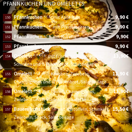
PFANNKUCHEN UND OMELETTS
Pfannkuchen
9,90 €
a, c, g
mit Apfelmus
150
Pfannkuchen
9,90 €
a, c, g
mit Preiselbeeren
151
Pfannkuchen
9,90€
a, c, g
mit Nutella
152
Pfannkuchen
9,90 €
a, c, g
mit Eis
153
Omelett
13,90€
2, 4, a, c, g
mit frischen Champignons,
154
Schinken und ½ Fladenbrot, Salatbeilage
Omelett
13,90 €
a, c, g
mit Krabben, Zwiebeln,
155
Champignons und ½ Fladenbrot, Salatbeilage
Omelett
13,90€
a, c, g
mit Spinat, Champignons,
156
Zwiebeln und ½ Fladenbrot, Salatbeilage
Bauernfrühstück
15,50 €
c, g
mit Kartoffeln, Schinken,
157
Zwiebeln, Speck, Salatbeilage