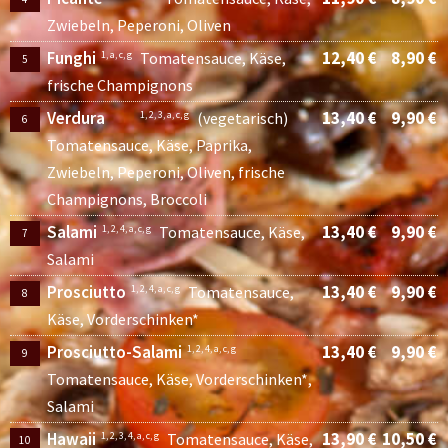
Zwiebeln, Peperoni, Oliven
Funghi
12,40 €
8,90 €
1, a, c, g
Tomatensauce, Käse,
5
frische Champignons
Verdura
13,40 €
9,90 €
1, 2, 3, a, c, g
(vegetarisch)
6
Tomatensauce, Käse, Paprika,
Zwiebeln, Peperoni, Oliven, frische
Champignons, Broccoli
Salami
13,40 €
9,90 €
1, 2, 4, a, c, g
Tomatensauce, Käse,
7
Salami
Prosciutto
13,40 €
9,90 €
1, 2, 4, a, c, g
Tomatensauce,
8
Käse, Vorderschinken*
Prosciutto-Salami
13,40 €
9,90 €
1, 2, 4, a, c, g
9
Tomatensauce, Käse, Vorderschinken*,
Salami
Hawaii
13,90 €
10,50 €
1, 2, 3, 4, a, c, g
Tomatensauce, Käse,
10