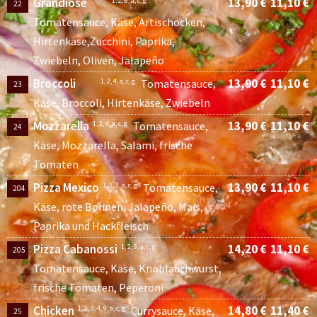
Grandiose
13,90 €
11,10 €
1, 2, 6, a, c, g
22
Tomatensauce, Käse, Artischocken,
Hirtenkäse,Zucchini, Paprika,
Zwiebeln, Oliven, Jalapeño
Broccoli
13,90 €
11,10 €
1, 2, 4, a, c, g
Tomatensauce,
23
Käse, Broccoli, Hirtenkäse, Zwiebeln
Mozzarella
13,90 €
11,10 €
1, 2, 4, a, c, g
Tomatensauce,
24
Käse, Mozzarella, Salami, frische
Tomaten
Pizza Mexico
13,90 €
11,10 €
1, 2, 3, a, c, g
Tomatensauce,
204
Käse, rote Bohnen, Jalapeño, Mais,
Paprika und Hackfleisch
Pizza Cabanossi
14,20 €
11,10 €
1, 2, 3, a, c, g
205
Tomatensauce, Käse, Knoblauchwurst,
frische Tomaten, Peperoni
Chicken
14,80 €
11,40 €
1, 2, 3, 4, 9, a, c, g
Currysauce, Käse,
25