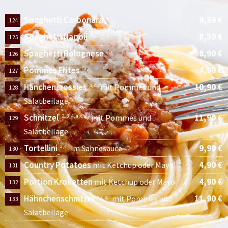
Spaghetti Carbonara
9,20 €
a, c
124
Spaghetti Napoli
8,50 €
a, c
125
Spaghetti Bolognese
8,90 €
a, c
126
Pommes Frites
4,90 €
a, c
127
Hänchencrossies
10,90 €
a, c
mit Pommes und
128
Salatbeilage
Schnitzel
11,90 €
2, 3, 4, a, c, g
mit Pommes und
129
Salatbeilage
Tortellini
9,90 €
a, c
im Sahnesauce
130
Country Potatoes
4,90 €
mit Ketchup oder Mayo
131
Portion Kroketten
4,90 €
mit Ketchup oder Mayo
132
Hähnchenschnitzel
11,90 €
a, c, g
mit Pommes und
133
Salatbeilage