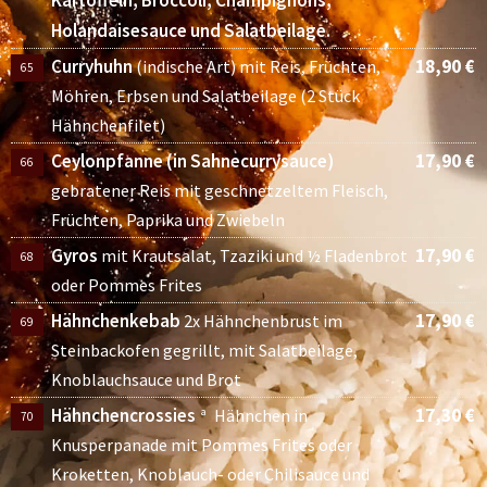
Kartoffeln, Broccoli, Champignons,
Holandaisesauce und Salatbeilage.
Curryhuhn
18,90 €
(indische Art) mit Reis, Früchten,
65
Möhren, Erbsen und Salatbeilage (2 Stück
Hähnchenfilet)
Ceylonpfanne (in Sahnecurrysauce)
17,90 €
66
gebratener Reis mit geschnetzeltem Fleisch,
Früchten, Paprika und Zwiebeln
Gyros
17,90 €
mit Krautsalat, Tzaziki und ½ Fladenbrot
68
oder Pommes Frites
Hähnchenkebab
17,90 €
2x Hähnchenbrust im
69
Steinbackofen gegrillt, mit Salatbeilage,
Knoblauchsauce und Brot
Hähnchencrossies
17,30 €
a
Hähnchen in
70
Knusperpanade mit Pommes Frites oder
Kroketten, Knoblauch- oder Chilisauce und