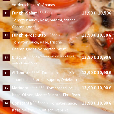
Vorderschinken*, Ananas
Funghi-Salami
13,90 €
10,50€
1, 2, 4, a, c, g
11
Tomatensauce, Käse, Salami, frische
Champignons
Funghi-Prosciutto
13,90 €
10,50 €
1, 2, 4, a, c, g
12
Tomatensauce, Käse, frische
Champignons, Vorderschinken*
Dracula
13,90 €
10,90 €
1, 2, 4, a, c, g Tomatensauce, Käse, Knoblauch,
13
Vorderschinken*, Salami
Al Tonno
13,90 €
10,90 €
1, a, c, d, g
Tomatensauce, Käse,
14
Thunfisch, Paprika, Kapern, Zwiebeln
Marinara
13,90 €
10,90 €
1, 2, 3, a, c, d, g
Tomatensauce,
15
Käse, Oliven, Meeresfrüchte, Thunfisch
Constanta
13,90 €
10,90 €
1, 2, 4, a, c, d, g
Tomatensauce,
16
Käse, Salami, Thunfisch, Paprika