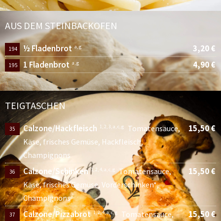
AUS DEM STEINBACKOFEN
½ Fladenbrot
3,20 €
a, g
194
1 Fladenbrot
4,90 €
a, g
195
TEIGTASCHEN
Calzone/Hackfleisch
15,50 €
1, 2, 3, a, c, g
Tomatensauce,
35
Käse, frisches Gemüse, Hackfleisch,
Champignons
Calzone/Schinken
15,50 €
1, 2, 4, a, c, g
Tomatensauce,
36
Käse, frisches Gemüse, Vorderschinken*,
Champignons
Calzone/Pizzabrot
15,50 €
1, 2, 4, a, c, g
Tomatensauce,
37