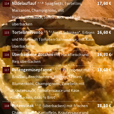
Nudelauflauf
17,60 €
a, c, g
Spaghetti, Tortellini,
114
Maccaroni, Champignons, mit
Hackfleischsauce, Sahnesauce und Käse
überbacken
Tortellini Pronto
16,60 €
1, 2, 4, c, g
mit Schinken*, Erbsen
115
und Möhren, in Tomaten-Sahnesauce, mit Käse
überbacken
Überbackene Zucchini
16,70 €
mit Hackfleisch und
116
Reis überbacken
Putengemüsepfanne
18,60 €
1, a, c, g
Putenbrust mit
117
Broccoli, Brechbohnen, Möhren, Erbsen,
Blumenkohl, Champignons, Zwiebeln mit
Kräutersauce, Tomatensauce und Käse
überbacken, dazu ½ Brot
Putensteak
18,10 €
1, c, g
(überbacken) mit frischen
118
Champignons, Kartoffeln, Kräutersauce und