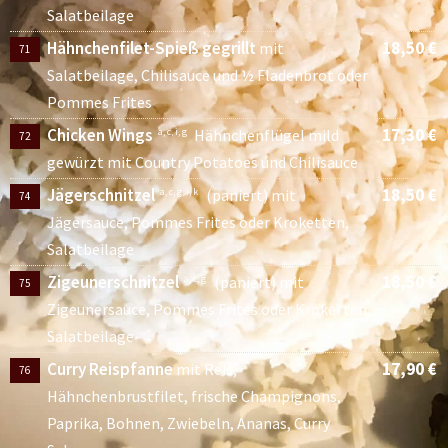
Salatbeilage
Hähnchenfilet-Spieß gegrillt
18,50 €
mit
71
Salatbeilage, Chilisauce und ½ Fladenbrot oder
Pommes Frites
Chicken Wings
17,30 €
a, c, i, g
Hähnchenflügel mild
72
gewürzt mit Country Potatoes und Chilisauce
Jägerschnitzel
18,50 €
a, c, g, i, k
(paniert) mit
74
Jägersauce, Pommes Frites oder Kroketten,
Salatbeilage
Zigeunerschnitzel
18,50 €
a, c, g
(paniert) mit
75
Zigeunersauce, Pommes Frites oder Kroketten,
Salatbeilage
Curry Reispfanne
17,90 €
mit Reis,
76
Hähnchenbrustfilet, frische Champignons,
Paprika, Bohnen, Zwiebeln, Ananas, Curry