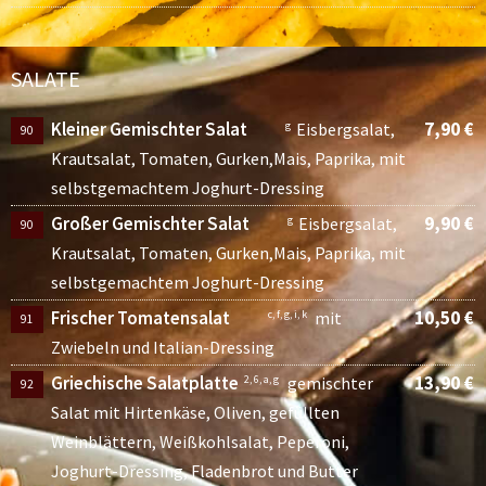
SALATE
Kleiner Gemischter Salat
7,90 €
g
Eisbergsalat,
90
Krautsalat, Tomaten, Gurken,Mais, Paprika, mit
selbstgemachtem Joghurt-Dressing
Großer Gemischter Salat
9,90 €
g
Eisbergsalat,
90
Krautsalat, Tomaten, Gurken,Mais, Paprika, mit
selbstgemachtem Joghurt-Dressing
Frischer Tomatensalat
10,50 €
c, f, g, i, k
mit
91
Zwiebeln und Italian-Dressing
Griechische Salatplatte
13,90 €
2, 6, a, g
gemischter
92
Salat mit Hirtenkäse, Oliven, gefüllten
Weinblättern, Weißkohlsalat, Peperoni,
Joghurt-Dressing, Fladenbrot und Butter