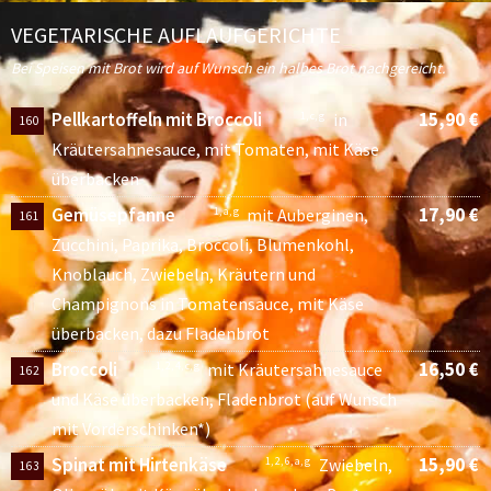
VEGETARISCHE AUFLAUFGERICHTE
Bei Speisen mit Brot wird auf Wunsch ein halbes Brot nachgereicht.
Pellkartoffeln mit Broccoli
15,90 €
1, c, g
in
160
Kräutersahnesauce, mit Tomaten, mit Käse
überbacken
Gemüsepfanne
17,90 €
1, a, g
mit Auberginen,
161
Zucchini, Paprika, Broccoli, Blumenkohl,
Knoblauch, Zwiebeln, Kräutern und
Champignons in Tomatensauce, mit Käse
überbacken, dazu Fladenbrot
Broccoli
16,50 €
1, 2, 4, c, g
mit Kräutersahnesauce
162
und Käse überbacken, Fladenbrot (auf Wunsch
mit Vorderschinken*)
Spinat mit Hirtenkäse
15,90 €
1, 2, 6, a, g
Zwiebeln,
163