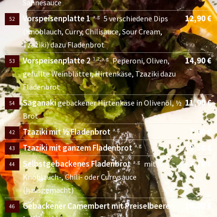
Sahnesauce
Vorspeisenplatte 1
12,90 €
a, g
5 verschiedene Dips
52
(Knoblauch, Curry, Chilisauce, Sour Cream,
Tzaziki) dazu Fladenbrot
Vorspeisenplatte 2
14,90 €
1, 2, a, g
Peperoni, Oliven,
53
gefüllte Weinblätter, Hirtenkäse, Tzaziki dazu
Fladenbrot
Saganaki
11,90 €
gebackener Hirtenkäse in Olivenöl, ½
54
Brot
Tzaziki mit ½ Fladenbrot
7,60 €
a, g
42
Tzaziki mit ganzem Fladenbrot
9,50 €
a, g
43
Selbstgebackenes Fladenbrot
7,70 €
a, g
mit
44
Knoblauch-, Chili- oder Currysauce
(hausgemacht)
Gebackener Camembert mit Preiselbeeren
10,80 €
a,
46