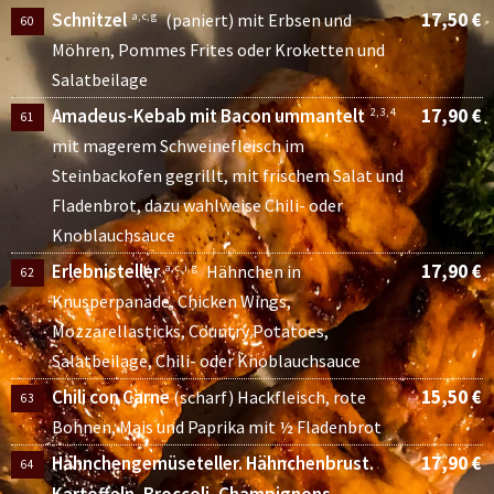
Schnitzel
17,50 €
a, c, g
(paniert) mit Erbsen und
60
Möhren, Pommes Frites oder Kroketten und
Salatbeilage
Amadeus-Kebab mit Bacon ummantelt
17,90 €
2, 3, 4
61
mit magerem Schweinefleisch im
Steinbackofen gegrillt, mit frischem Salat und
Fladenbrot, dazu wahlweise Chili- oder
Knoblauchsauce
Erlebnisteller
17,90 €
a, c, i, g
Hähnchen in
62
Knusperpanade, Chicken Wings,
Mozzarellasticks, Country Potatoes,
Salatbeilage, Chili- oder Knoblauchsauce
Chili con Carne
15,50 €
(scharf) Hackfleisch, rote
63
Bohnen, Mais und Paprika mit ½ Fladenbrot
Hähnchengemüseteller. Hähnchenbrust.
17,90 €
64