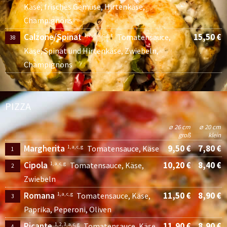
Käse, frisches Gemüse, Hirtenkäse,
Champignons
Calzone/Spinat
15,50 €
1, 2, 4, a, c, g, t
Tomatensauce,
38
Käse, Spinat und Hirtenkäse, Zwiebeln,
Champignons
PIZZA
⌀ 26 cm
⌀ 20 cm
groß
klein
Margherita
9,50 €
7,80 €
1, a, c, g
Tomatensauce, Käse
1
Cipola
10,20 €
8,40 €
1, a, c, g
Tomatensauce, Käse,
2
Zwiebeln
Romana
11,50 €
8,90 €
1, a, c, g
Tomatensauce, Käse,
3
Paprika, Peperoni, Oliven
Picante
11,90 €
8,90 €
1, 2, 3, a, c, g
Tomatensauce, Käse,
4