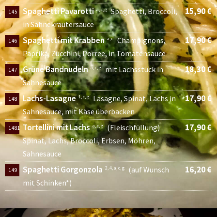
Spaghetti Pavarotti
15,90 €
a, c, g
Spaghetti, Broccoli,
145
in Sahnekräutersauce
Spaghetti mit Krabben
17,90 €
a, c
Champignons,
146
Paprika, Zucchini, Porree, in Tomatensauce
Grüne Bandnudeln
18,30 €
a, c, g
mit Lachsstück in
147
Sahnesauce
Lachs-Lasagne
17,90 €
1, c, g
Lasagne, Spinat, Lachs in
148
Sahnesauce, mit Käse überbacken
Tortellini mit Lachs
17,90 €
a, c, g
(Fleischfüllung)
1481
Spinat, Lachs, Broccoli, Erbsen, Möhren,
Sahnesauce
Spaghetti Gorgonzola
16,20 €
2, 4, a, c, g
(auf Wunsch
149
mit Schinken*)