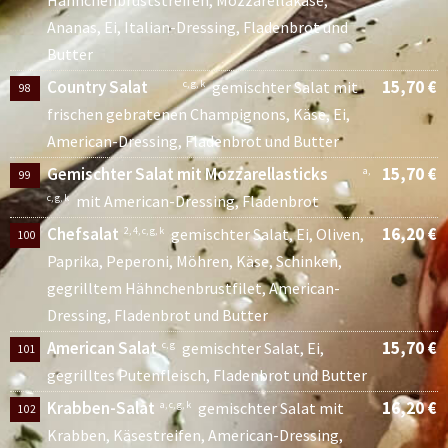
Hähnchenbruststreifen, Mozzarellakäse,
Ananas, Ei, Italian-Dressing, Fladenbrot und
Butter
Country Salat
15,70 €
c, g, k
gemischter Salat mit
98
frischen gebratenen Champignons, Käse, Ei,
American-Dressing, Fladenbrot und Butter
Gemischter Salat mit Mozzarellasticks
15,70 €
a,
99
c, g, k
mit American-Dressing, Fladenbrot
Chefsalat
16,20 €
2, 4, c, g, k
gemischter Salat, Ei, Oliven,
100
Paprika, Peperoni, Möhren, Käse, Schinken,
gegrilltem Hähnchenbrustfilet, American-
Dressing, Fladenbrot und Butter
American Salat
15,70 €
c, g
gemischter Salat, Ei,
101
gegrilltes Putenfleisch, Fladenbrot und Butter
Krabben-Salat
16,20 €
a, c, g, k
gemischter Salat mit
102
Krabben, Käsestreifen, American-Dressing,