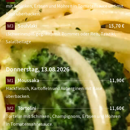
mit Schinken, Erbsen und Möhren in Tomatensauce und mit
Käse überbacken.
Soulvlaki
15,70 €
M3
(Schweinespiß gegrillt) mit Pommes oder Reis, Tzaziki,
Salatbeilage
Donnerstag, 13.08.2026
Moussaka
11,90€
M1
Hackfleisch, Kartoffeln und Auberginen mit Käse
überbacken.
Tortolini
11,60€
M2
Tortelin mit Schinken , Champignons, Erbsen und Möhren
in Tomatensahnesauce.