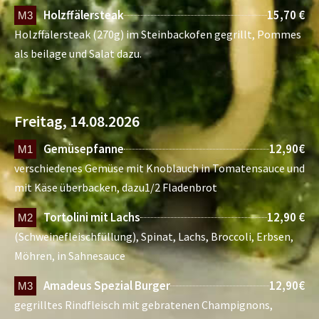
Holzffälersteak
15,70 €
M3
Holzffälersteak (270g) im Steinbackofen gegrillt, Pommes
als beilage und Salat dazu.
Freitag, 14.08.2026
Gemüsepfanne
12,90€
M1
verschiedenes Gemüse mit Knoblauch in Tomatensauce und
mit Käse überbacken, dazu1/2 Fladenbrot
Tortolini mit Lachs
12,90 €
M2
(Schweinefleischfüllung), Spinat, Lachs, Broccoli, Erbsen,
Möhren, in Sahnesauce
Amadeus Spezial Burger
12,90€
M3
gegrilltes Rindfleisch mit gebratenen Champignons,