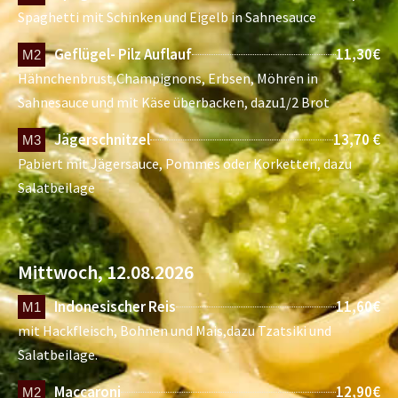
Spaghetti mit Schinken und Eigelb in Sahnesauce
Geflügel- Pilz Auflauf
11,30€
M2
Hähnchenbrust,Champignons, Erbsen, Möhren in
Sahnesauce und mit Käse überbacken, dazu1/2 Brot
Jägerschnitzel
13,70 €
M3
Pabiert mit Jägersauce, Pommes oder Korketten, dazu
Salatbeilage
Mittwoch, 12.08.2026
Indonesischer Reis
11,60€
M1
mit Hackfleisch, Bohnen und Mais,dazu Tzatsiki und
Salatbeilage.
Maccaroni
12,90€
M2