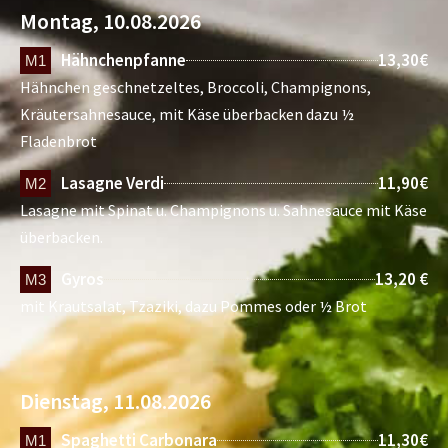
Montag, 10.08.2026
Hähnchenpfanne
13,30€
M1
Hähnchen geschnetzeltes, Broccoli, Champignons,
Kräutersahnesauce, mit Käse überbacken dazu ½
Fladenbrot
Lasagne Verdi
11,90€
M2
Lasagne mit Spinat u. Champignons u. Sahnesauce mit Käse
überbacken.
Gyros
13,20 €
M3
mit Krautsalat, Tzaziki, dazu Pommes oder ½ Brot
Dienstag, 11.08.2026
Spaghetti Carbonara
11,30€
M1