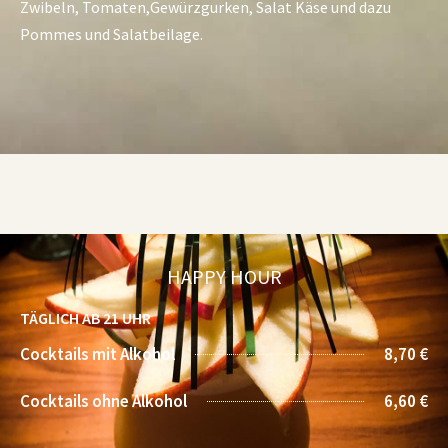
Zwibeln, Tomaten,Gewürzgurken, Salat Käse und dazu
Pommes und Salatbeilage.
HAPPY HOUR
TÄGLICH AB 21 UHR
Cocktails mit Alkohol
8,70 €
Cocktails ohne Alkohol
6,60 €