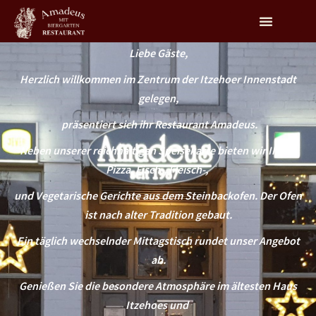
Liebe Gäste,
Herzlich willkommen im Zentrum der Itzehoer Innenstadt
gelegen,
präsentiert sich ihr Restaurant Amadeus.
Neben unserer reichhaltigen Speisekarte bieten wir Ihnen
Pizza, Fisch-, Fleisch-,
und Vegetarische Gerichte aus dem Steinbackofen. Der Ofen
ist nach alter Tradition gebaut.
Ein täglich wechselnder Mittagstisch rundet unser Angebot
ab.
Genießen Sie die besondere Atmosphäre im ältesten Haus
Itzehoes und